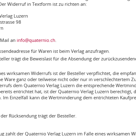
er Widerruf in Textform ist zu richten an:
Verlag Luzern
strasse 98
rn
-Mail an
info@quaternio.ch
.
ksendeadresse für Waren ist beim Verlag anzufragen.
teller trägt die Beweislast für die Absendung der zurückzusend
ines wirksamen Widerrufs ist der Besteller verpflichtet, die empf
 Ware ganz oder teilweise nicht oder nur in verschlechtertem Zus
errufs dem Quaternio Verlag Luzern die entsprechende Wertminde
bereits entrichtet hat, ist der Quaternio Verlag Luzern berechti
. Im Einzelfall kann die Wertminderung dem entrichteten Kaufpre
 der Rücksendung trägt der Besteller.
g zahlt der Quaternio Verlag Luzern im Falle eines wirksamen Wid