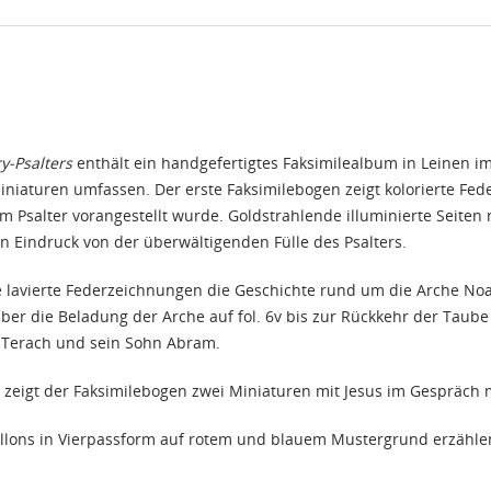
-Psalters
enthält ein handgefertigtes Faksimilealbum in Leinen im 
Miniaturen umfassen. Der erste Faksimilebogen zeigt kolorierte F
m Psalter vorangestellt wurde. Goldstrahlende illuminierte Seiten m
 Eindruck von der überwältigenden Fülle des Psalters.
nste lavierte Federzeichnungen die Geschichte rund um die Arche Noah
ber die Beladung der Arche auf fol. 6v bis zur Rückkehr der Taube mi
 Terach und sein Sohn Abram.
d zeigt der Faksimilebogen zwei Miniaturen mit Jesus im Gespräch 
aillons in Vierpassform auf rotem und blauem Mustergrund erzählen